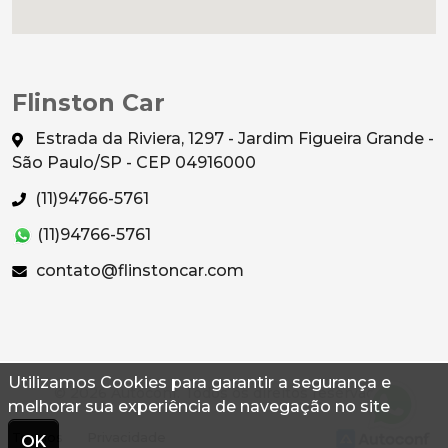
Flinston Car
Estrada da Riviera, 1297 - Jardim Figueira Grande -
São Paulo/SP - CEP 04916000
(11)94766-5761
(11)94766-5761
contato@flinstoncar.com
Utilizamos Cookies para garantir a segurança e
© 2026 Autoconf. Todos os direitos reservados.
melhorar sua experiência de navegação no site
Termos
Privacidade
OK